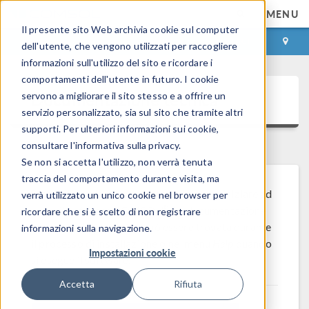
MENU
Il presente sito Web archivia cookie sul computer
ACCEDI
CONTACT
dell'utente, che vengono utilizzati per raccogliere
informazioni sull'utilizzo del sito e ricordare i
comportamenti dell'utente in futuro. I cookie
Documentazione tecnica
servono a migliorare il sito stesso e a offrire un
servizio personalizzato, sia sul sito che tramite altri
supporti. Per ulteriori informazioni sui cookie,
consultare l'informativa sulla privacy.
Se non si accetta l'utilizzo, non verrà tenuta
traccia del comportamento durante visita, ma
Sfoglia e scarica la documentazione per iniziare ad
verrà utilizzato un unico cookie nel browser per
®
usare il software COMSOL
. La documentazione
ricordare che si è scelto di non registrare
completa del prodotto può essere trovata durante
informazioni sulla navigazione.
il processo di installazione o nel menu
Help
quando
Impostazioni cookie
si esegue il software.
Accetta
Rifiuta