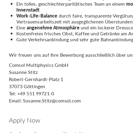
Ein tolles, geschlechterparitätisches Team an einem
mo
Innenstadt
Work-Life-Balance
durch faire, transparente Vergütun
Vertrauensarbeitszeit mit ausgeglichenen Überstunde
Eine
angenehme Atmosphäre
und ein lockerer Dressc
Kostenfreies frisches Obst, Kaffee und Getränke am Ar
Gute Verkehrsanbindung und sehr gute Bahnanbindun
Wir freuen uns auf Ihre Bewerbung ausschließlich über uns
Comsol Multiphysics GmbH
Susanne Stitz
Robert-Gernhardt-Platz 1
37073 Göttingen
Tel: +49 551 99721-0
Email: Susanne.Stitz@comsol.com
Apply Now