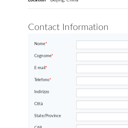
Contact Information
Nome
*
Cognome
*
E-mail
*
Telefono
*
Indirizzo
Città
State/Province
CAP