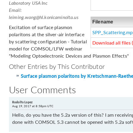
Laboratory USA Inc
Email:
leiming.wang@hl.konicaminolta.us
Filename
Excitation of surface plasmon
SPP_Scattering.m
polaritons at the silver-air interface
by scattering configuration - Tutorial
Download all files 
model for COMSOL/LFW webinar
"Modeling Optoelectronic Devices and Plasmon Effects"
Other Entries by This Contributor
Surface plasmon polaritons by Kretschmann-Raeth
User Comments
Rodolfo Lopez
Aug 19, 2017 at 8:58pm UTC
Hello, do you have the 5.2a version of this? I am receivin
done with COMSOL 5.3 cannot be opened with 5.2a soft