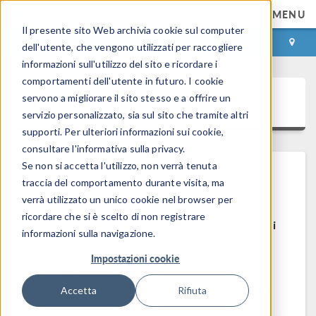
MENU
Il presente sito Web archivia cookie sul computer
ACCEDI
CONTACT
dell'utente, che vengono utilizzati per raccogliere
informazioni sull'utilizzo del sito e ricordare i
comportamenti dell'utente in futuro. I cookie
COMSOL Access
servono a migliorare il sito stesso e a offrire un
servizio personalizzato, sia sul sito che tramite altri
supporti. Per ulteriori informazioni sui cookie,
consultare l'informativa sulla privacy.
Se non si accetta l'utilizzo, non verrà tenuta
traccia del comportamento durante visita, ma
Benvenuti in COMSOL Access
verrà utilizzato un unico cookie nel browser per
ricordare che si è scelto di non registrare
COMSOL Access è un servizio che forniamo ai
informazioni sulla navigazione.
nostri utenti attuali e potenziali.
Impostazioni cookie
Vantaggi:
Accetta
Rifiuta
Modificare le informazioni di contatto e di
licenza