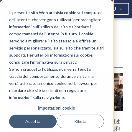
COMSOL
MENU
Il presente sito Web archivia cookie sul computer
dell'utente, che vengono utilizzati per raccogliere
informazioni sull'utilizzo del sito e ricordare i
comportamenti dell'utente in futuro. I cookie
年会投稿
servono a migliorare il sito stesso e a offrire un
servizio personalizzato, sia sul sito che tramite altri
supporti. Per ulteriori informazioni sui cookie,
展示您的多物理场仿真成果
consultare l'informativa sulla privacy.
Se non si accetta l'utilizzo, non verrà tenuta
traccia del comportamento durante visita, ma
verrà utilizzato un unico cookie nel browser per
ricordare che si è scelto di non registrare
informazioni sulla navigazione.
Impostazioni cookie
在 COMSOL 用户年会 2026 深圳站，您将有机会通过
Accetta
Rifiuta
®
海报或演讲，展示基于 COMSOL
软件开展的研究和