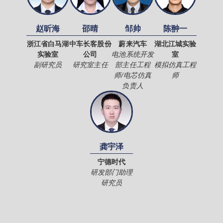
赵昕海
邵晴
邹帅
陈翀一
浙江省白马湖
中车长客股份
蔚来汽车
湖北江城实验
实验室
公司
电池系统开发
室
副研究员
研究室主任
部主任工程
模拟仿真工程
师/电芯仿真
师
负责人
龚宇泽
宁德时代
研发部门助理
研究员