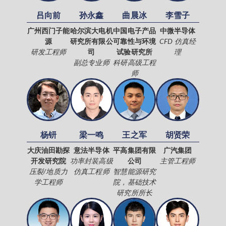
吕向前
孙永鑫
曲晨冰
李雪子
广州西门子能
哈尔滨大电机
中国电子产品
中微半导体
源
研究所有限公
可靠性与环境
CFD 仿真经
研发工程师
司
试验研究所
理
副总专业师
科研高级工程
师
杨钘
梁一鸣
王之军
胡贤荣
大庆油田勘探
意法半导体
平高集团有限
广汽集团
开发研究院
功率封装高级
公司
主管工程师
压裂/地质力
仿真工程师
智慧能源研究
学工程师
院，基础技术
研究所所长