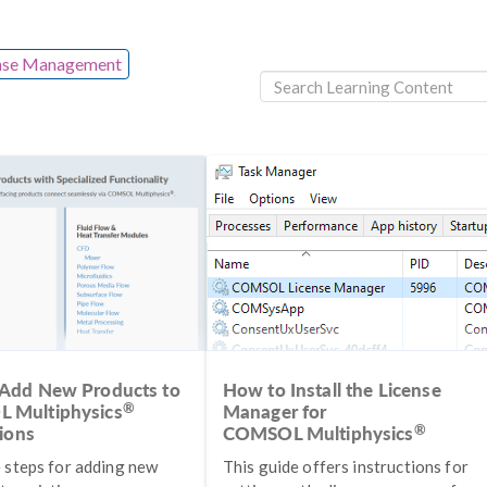
cense Management
Add New Products to
How to Install the License
®
 Multiphysics
Manager for
®
tions
COMSOL Multiphysics
 steps for adding new
This guide offers instructions for