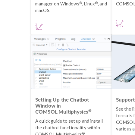
®
®
manager on Windows
, Linux
, and
COMSOL 
macOS.
Setting Up the Chatbot
Support
Window in
See the l
®
COMSOL Multiphysics
formats 
A quick guide to set up and install
COMSOL 
the chatbot functionality within
various 
®
COMSOL Multiphysics
.