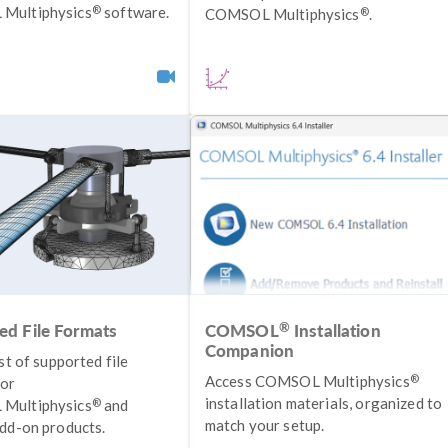
®
Multiphysics
software.
®
COMSOL Multiphysics
.
®
ed File Formats
COMSOL
Installation
Companion
ist of supported file
®
Access COMSOL Multiphysics
for
installation materials, organized to
®
Multiphysics
and
match your setup.
add-on products.