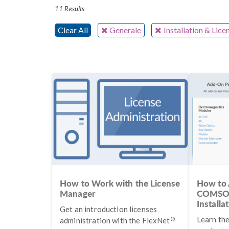
11 Results
Clear All
Generale
Installation & Li
How to Work with the License
How to 
Manager
COMSOL
Installa
Get an introduction licenses
Learn the
®
administration with the FlexNet