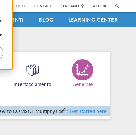
DI SUPPORTO
CONTACT
ITALIANO
ACCEDI
EVENTI
BLOG
LEARNING CENTER
to
r
Interfacciamento
Generale
ew to COMSOL Multiphysics
?
Get started here
®