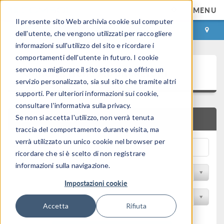
MENU
Il presente sito Web archivia cookie sul computer
ACCEDI
CONTACT
dell'utente, che vengono utilizzati per raccogliere
informazioni sull'utilizzo del sito e ricordare i
comportamenti dell'utente in futuro. I cookie
Galleria delle Applicazioni
servono a migliorare il sito stesso e a offrire un
servizio personalizzato, sia sul sito che tramite altri
supporti. Per ulteriori informazioni sui cookie,
consultare l'informativa sulla privacy.
Se non si accetta l'utilizzo, non verrà tenuta
RICERCA RAPIDA
traccia del comportamento durante visita, ma
verrà utilizzato un unico cookie nel browser per
ricordare che si è scelto di non registrare
informazioni sulla navigazione.
Filtro per disciplina
Impostazioni cookie
Filtra per Prodotto
Accetta
Rifiuta