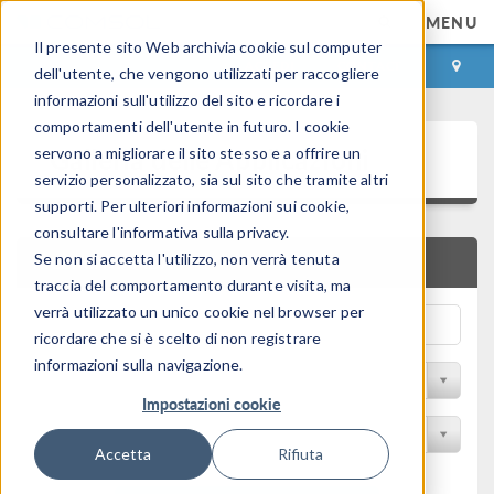
MENU
Il presente sito Web archivia cookie sul computer
ACCEDI
CONTACT
dell'utente, che vengono utilizzati per raccogliere
informazioni sull'utilizzo del sito e ricordare i
comportamenti dell'utente in futuro. I cookie
Galleria delle Applicazioni
servono a migliorare il sito stesso e a offrire un
servizio personalizzato, sia sul sito che tramite altri
supporti. Per ulteriori informazioni sui cookie,
consultare l'informativa sulla privacy.
Se non si accetta l'utilizzo, non verrà tenuta
RICERCA RAPIDA
traccia del comportamento durante visita, ma
verrà utilizzato un unico cookie nel browser per
ricordare che si è scelto di non registrare
informazioni sulla navigazione.
Filtro per disciplina
Impostazioni cookie
Filtra per Prodotto
Accetta
Rifiuta