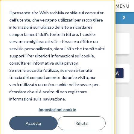
MENU
Il presente sito Web archivia cookie sul computer
ACCEDI
CONTACT
dell'utente, che vengono utilizzati per raccogliere
informazioni sull'utilizzo del sito e ricordare i
comportamenti dell'utente in futuro. I cookie
Discussion Forum
servono a migliorare il sito stesso e a offrire un
servizio personalizzato, sia sul sito che tramite altri
supporti. Per ulteriori informazioni sui cookie,
consultare l'informativa sulla privacy.
Se non si accetta l'utilizzo, non verrà tenuta
NEW DISCUSSION
FILTRA
traccia del comportamento durante visita, ma
verrà utilizzato un unico cookie nel browser per
ricordare che si è scelto di non registrare
informazioni sulla navigazione.
Impostazioni cookie
This forum post cannot be
viewed
Accetta
Rifiuta