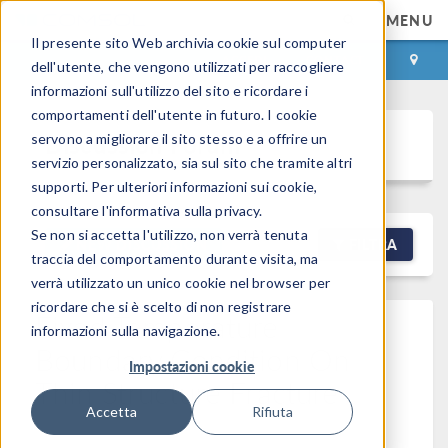
MENU
Il presente sito Web archivia cookie sul computer
ACCEDI
CONTACT
dell'utente, che vengono utilizzati per raccogliere
informazioni sull'utilizzo del sito e ricordare i
comportamenti dell'utente in futuro. I cookie
Discussion Forum
servono a migliorare il sito stesso e a offrire un
servizio personalizzato, sia sul sito che tramite altri
supporti. Per ulteriori informazioni sui cookie,
consultare l'informativa sulla privacy.
Se non si accetta l'utilizzo, non verrà tenuta
NEW DISCUSSION
FILTRA
traccia del comportamento durante visita, ma
verrà utilizzato un unico cookie nel browser per
ricordare che si è scelto di non registrare
Fixed Temperature
informazioni sulla navigazione.
Boundary Condition On
Impostazioni cookie
Thin Structure Fracture
Accetta
Rifiuta
Posted 27 mag 2026, 10:50 GMT-4
Heat Transfer
Version 6.3
0 Replies