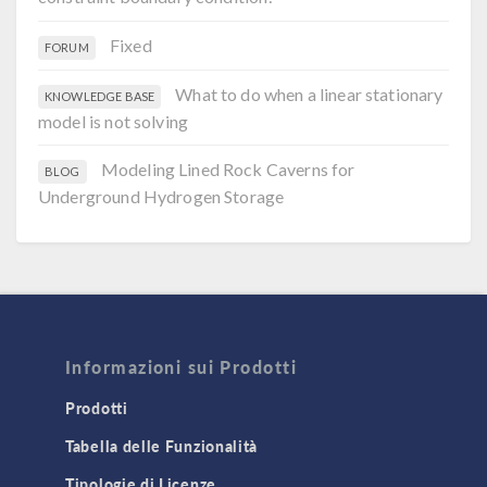
Fixed
FORUM
What to do when a linear stationary
KNOWLEDGE BASE
model is not solving
Modeling Lined Rock Caverns for
BLOG
Underground Hydrogen Storage
Informazioni sui Prodotti
Prodotti
Tabella delle Funzionalità
Tipologie di Licenze