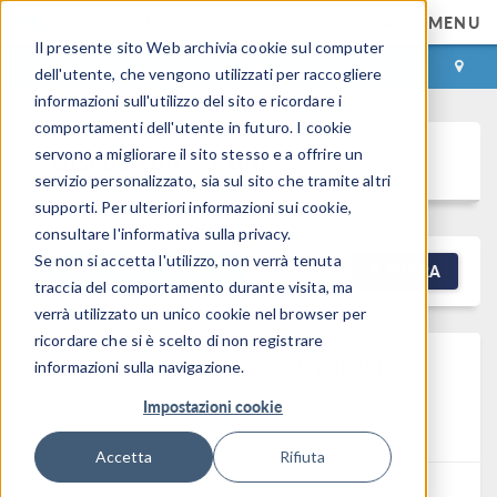
MENU
Il presente sito Web archivia cookie sul computer
ACCEDI
CONTACT
dell'utente, che vengono utilizzati per raccogliere
informazioni sull'utilizzo del sito e ricordare i
comportamenti dell'utente in futuro. I cookie
Discussion Forum
servono a migliorare il sito stesso e a offrire un
servizio personalizzato, sia sul sito che tramite altri
supporti. Per ulteriori informazioni sui cookie,
consultare l'informativa sulla privacy.
Se non si accetta l'utilizzo, non verrà tenuta
NEW DISCUSSION
FILTRA
traccia del comportamento durante visita, ma
verrà utilizzato un unico cookie nel browser per
ricordare che si è scelto di non registrare
Electrostriction Simulation
informazioni sulla navigazione.
Posted 25 mar 2026, 09:40 GMT-4
Results &
Impostazioni cookie
Visualization, Structural Mechanics, Physics Interfaces
Version 6.4
0 Replies
Accetta
Rifiuta