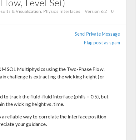
low, Level Set)
esults & Visualization, Physics Interfaces
Version 6.2
0
Send Private Message
Flag post as spam
OMSOL Multiphysics using the Two-Phase Flow,
n challenge is extracting the wicking height (or
to track the fluid-fluid interface (phils = 0.5), but
in the wicking height vs. time.
 a reliable way to correlate the interface position
eciate your guidance.