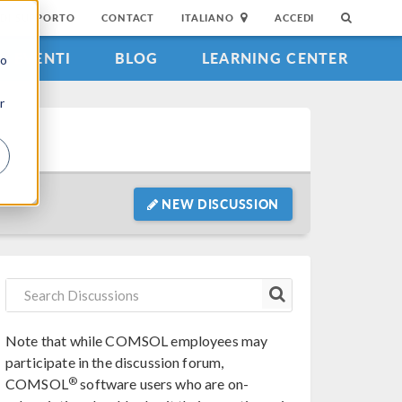
DI SUPPORTO
CONTACT
ITALIANO
ACCEDI
EVENTI
BLOG
LEARNING CENTER
to
r
NEW DISCUSSION
Note that while COMSOL employees may
participate in the discussion forum,
®
COMSOL
software users who are on-