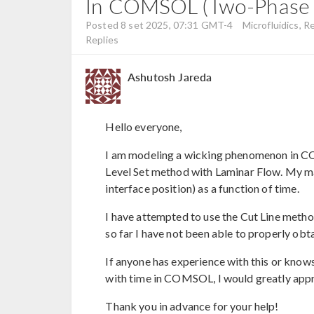
In COMSOL (Two-Phase F
Posted 8 set 2025, 07:31 GMT-4
Microfluidics, R
Replies
Ashutosh Jareda
Hello everyone,
I am modeling a wicking phenomenon in C
Level Set method with Laminar Flow. My mai
interface position) as a function of time.
I have attempted to use the Cut Line method 
so far I have not been able to properly obta
If anyone has experience with this or knows
with time in COMSOL, I would greatly appr
Thank you in advance for your help!