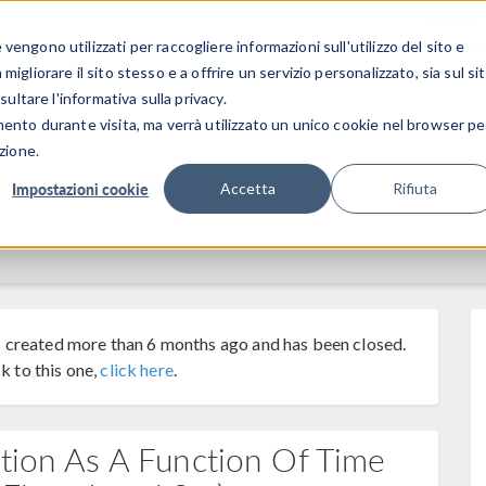
CENTRO 
engono utilizzati per raccogliere informazioni sull'utilizzo del sito e
SETTORI INDUSTRIALI
GALLERIA DEI VIDEO
igliorare il sito stesso e a offrire un servizio personalizzato, sia sul si
sultare l'informativa sulla privacy.
mento durante visita, ma verrà utilizzato un unico cookie nel browser pe
zione.
Impostazioni cookie
Accetta
Rifiuta
 created more than 6 months ago and has been closed.
k to this one,
click here
.
ition As A Function Of Time