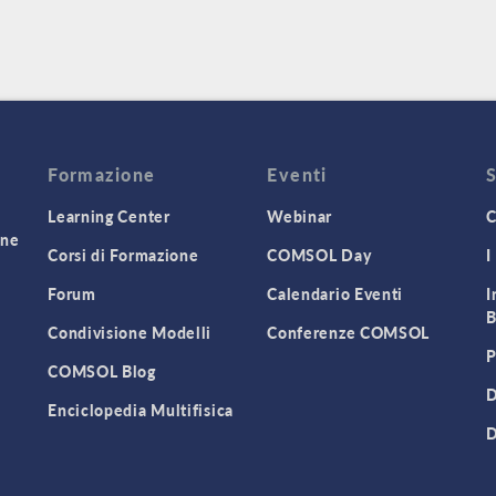
Formazione
Eventi
Learning Center
Webinar
C
one
Corsi di Formazione
COMSOL Day
I
Forum
Calendario Eventi
I
B
Condivisione Modelli
Conferenze COMSOL
P
COMSOL Blog
D
Enciclopedia Multifisica
D