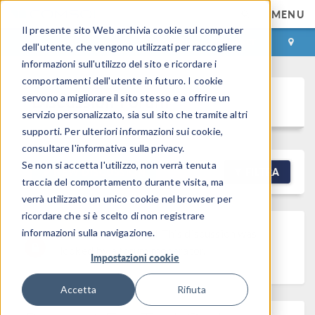
MENU
Il presente sito Web archivia cookie sul computer
ACCEDI
CONTACT
dell'utente, che vengono utilizzati per raccogliere
informazioni sull'utilizzo del sito e ricordare i
comportamenti dell'utente in futuro. I cookie
Discussion Forum
servono a migliorare il sito stesso e a offrire un
servizio personalizzato, sia sul sito che tramite altri
supporti. Per ulteriori informazioni sui cookie,
consultare l'informativa sulla privacy.
Se non si accetta l'utilizzo, non verrà tenuta
NEW DISCUSSION
FILTRA
traccia del comportamento durante visita, ma
verrà utilizzato un unico cookie nel browser per
ricordare che si è scelto di non registrare
informazioni sulla navigazione.
Discussion Locked
This discussion was
locked by a forum moderator.
Impostazioni cookie
Accetta
Rifiuta