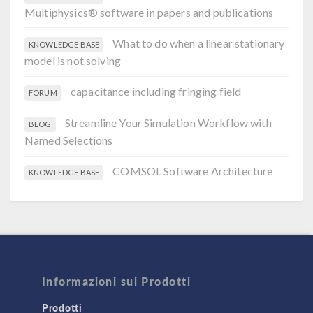
Multiphysics® software in papers and publications
What to do when a linear stationary
KNOWLEDGE BASE
model is not solving
capacitance including fringing field
FORUM
Streamline Your Simulation Workflow with
BLOG
Named Selections
COMSOL Software Architecture
KNOWLEDGE BASE
Informazioni sui Prodotti
Prodotti