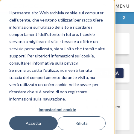
MENU
Il presente sito Web archivia cookie sul computer
ACCEDI
CONTACT
dell'utente, che vengono utilizzati per raccogliere
informazioni sull'utilizzo del sito e ricordare i
comportamenti dell'utente in futuro. I cookie
Discussion Forum
servono a migliorare il sito stesso e a offrire un
servizio personalizzato, sia sul sito che tramite altri
supporti. Per ulteriori informazioni sui cookie,
consultare l'informativa sulla privacy.
Se non si accetta l'utilizzo, non verrà tenuta
NEW DISCUSSION
FILTRA
traccia del comportamento durante visita, ma
verrà utilizzato un unico cookie nel browser per
ricordare che si è scelto di non registrare
informazioni sulla navigazione.
Discussion Closed
This discussion was
created more than 6 months ago and has been
Impostazioni cookie
closed. To start a new discussion with a link
back to this one,
click here
.
Accetta
Rifiuta