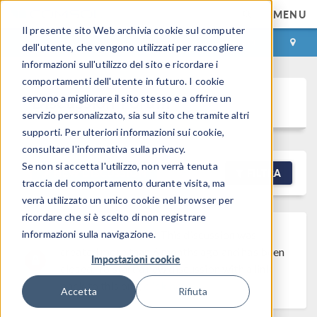
MENU
Il presente sito Web archivia cookie sul computer
ACCEDI
CONTACT
dell'utente, che vengono utilizzati per raccogliere
informazioni sull'utilizzo del sito e ricordare i
comportamenti dell'utente in futuro. I cookie
Discussion Forum
servono a migliorare il sito stesso e a offrire un
servizio personalizzato, sia sul sito che tramite altri
supporti. Per ulteriori informazioni sui cookie,
consultare l'informativa sulla privacy.
Se non si accetta l'utilizzo, non verrà tenuta
NEW DISCUSSION
FILTRA
traccia del comportamento durante visita, ma
verrà utilizzato un unico cookie nel browser per
ricordare che si è scelto di non registrare
informazioni sulla navigazione.
Discussion Closed
This discussion was
created more than 6 months ago and has been
Impostazioni cookie
closed. To start a new discussion with a link
back to this one,
click here
.
Accetta
Rifiuta