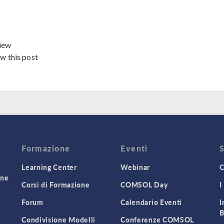
iew
ew this post
Formazione
Eventi
Learning Center
Webinar
C
one
Corsi di Formazione
COMSOL Day
I
Forum
Calendario Eventi
I
B
Condivisione Modelli
Conferenze COMSOL