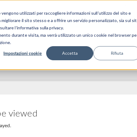
CENTRO 
engono utilizzati per raccogliere informazioni sull'utilizzo del sito e
SETTORI INDUSTRIALI
GALLERIA DEI VIDEO
igliorare il sito stesso e a offrire un servizio personalizzato, sia sul si
sultare l'informativa sulla privacy.
mento durante visita, ma verrà utilizzato un unico cookie nel browser pe
zione.
Impostazioni cookie
Accetta
Rifiuta
be viewed
layed.