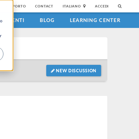
DI SUPPORTO
CONTACT
ITALIANO
ACCEDI
EVENTI
BLOG
LEARNING CENTER
to
r
NEW DISCUSSION