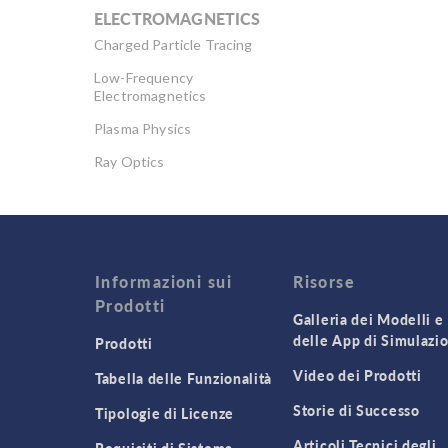
ELECTROMAGNETICS
Charged Particle Tracing
Low-Frequency
Electromagnetics
Plasma Physics
Ray Optics
RF & Microwave
Engineering
Semiconductor Devices
Wave Optics
Informazioni sui
Risorse
Prodotti
Galleria dei Modelli e
delle App di Simulazi
Prodotti
Video dei Prodotti
Tabella delle Funzionalità
Storie di Successo
Tipologie di Licenze
Articoli Tecnici degli