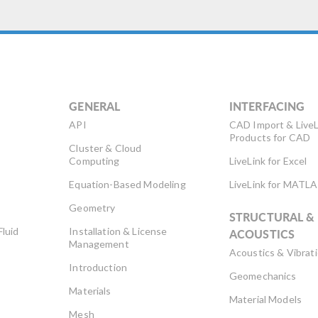
GENERAL
INTERFACING
API
CAD Import & LiveL
Products for CAD
Cluster & Cloud
Computing
LiveLink for Excel
Equation-Based Modeling
LiveLink for MATL
Geometry
STRUCTURAL &
Fluid
Installation & License
ACOUSTICS
Management
Acoustics & Vibrat
Introduction
Geomechanics
Materials
Material Models
Mesh