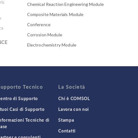
ric
Chemical Reaction Engineering Module
Composite Materials Module
s
Conference
cs
Corrosion Module
NCE
Electrochemistry Module
Electrodeposition Module
Electromagnetic Device series
Evaporative Cooling
Fatigue Module
Supporto Tecnico
La Società
Featured Scientists
entro di Supporto
Chi è COMSOL
Food Science
 tuoi Casi di Supporto
Lavora con noi
Fuel Cell & Electrolyzer Module
nformazioni Tecniche di
Stampa
ase
Gear Modeling series
Contatti
Geomechanics Module
artner e consulenti