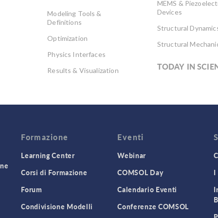
MEMS & Piezoelect
Devices
Modeling Tools &
Definitions
Structural Dynamic
Optimization
Structural Mechani
Physics Interfaces
TODAY IN SCIE
Results & Visualization
Simulation Apps
Studies & Solvers
Surrogate Models
User Interface
Formazione
Eventi
Learning Center
Webinar
C
one
Corsi di Formazione
COMSOL Day
I
Forum
Calendario Eventi
I
B
Condivisione Modelli
Conferenze COMSOL
P