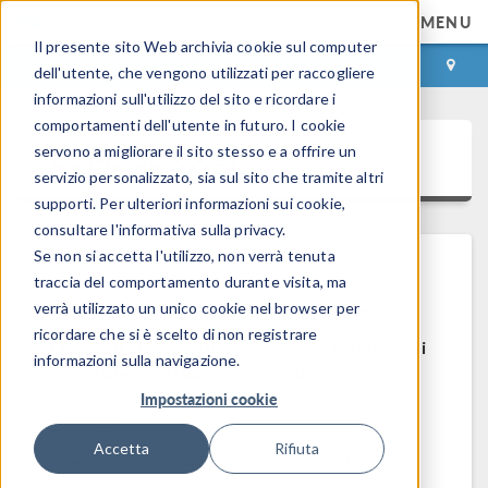
MENU
Il presente sito Web archivia cookie sul computer
ACCEDI
CONTACT
dell'utente, che vengono utilizzati per raccogliere
informazioni sull'utilizzo del sito e ricordare i
comportamenti dell'utente in futuro. I cookie
COMSOL Access
servono a migliorare il sito stesso e a offrire un
servizio personalizzato, sia sul sito che tramite altri
supporti. Per ulteriori informazioni sui cookie,
consultare l'informativa sulla privacy.
Se non si accetta l'utilizzo, non verrà tenuta
traccia del comportamento durante visita, ma
Benvenuti in COMSOL Access
verrà utilizzato un unico cookie nel browser per
ricordare che si è scelto di non registrare
COMSOL Access è un servizio che forniamo ai
informazioni sulla navigazione.
nostri utenti attuali e potenziali.
Impostazioni cookie
Vantaggi:
Accetta
Rifiuta
Modificare le informazioni di contatto e di
licenza