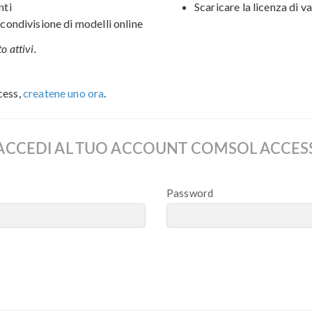
nti
Scaricare la licenza di v
ondivisione di modelli online
o attivi.
cess,
createne uno ora
.
ACCEDI AL TUO ACCOUNT COMSOL ACCES
Password