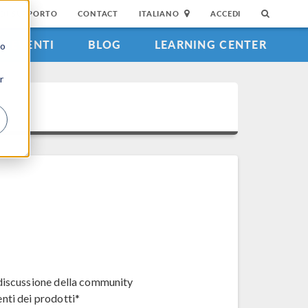
DI SUPPORTO
CONTACT
ITALIANO
ACCEDI
EVENTI
BLOG
LEARNING CENTER
to
r
 discussione della community
nti dei prodotti*