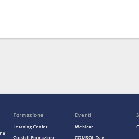
Formazione
Eventi
Learning Center
Webinar
C
one
Corsi di Formazione
COMSOL Day
I