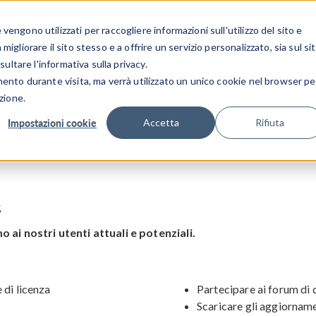
CENTRO 
engono utilizzati per raccogliere informazioni sull'utilizzo del sito e
SETTORI INDUSTRIALI
GALLERIA DEI VIDEO
igliorare il sito stesso e a offrire un servizio personalizzato, sia sul si
sultare l'informativa sulla privacy.
mento durante visita, ma verrà utilizzato un unico cookie nel browser pe
zione.
Impostazioni cookie
Accetta
Rifiuta
s
i nostri utenti attuali e potenziali.
 di licenza
Partecipare ai forum di
Scaricare gli aggiorname