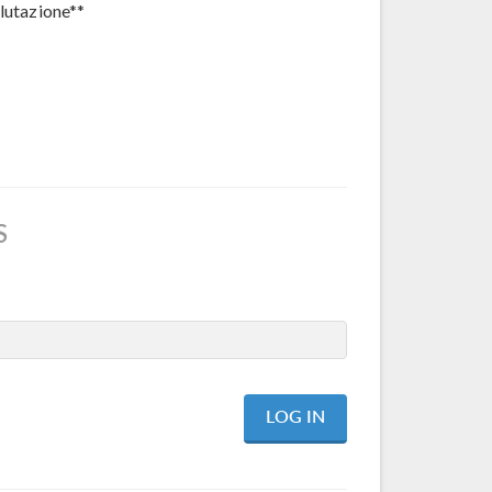
alutazione**
S