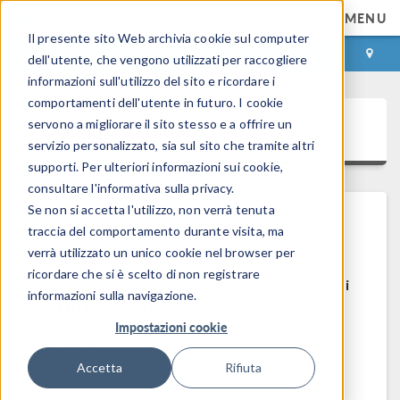
MENU
Il presente sito Web archivia cookie sul computer
ACCEDI
CONTACT
dell'utente, che vengono utilizzati per raccogliere
informazioni sull'utilizzo del sito e ricordare i
comportamenti dell'utente in futuro. I cookie
COMSOL Access
servono a migliorare il sito stesso e a offrire un
servizio personalizzato, sia sul sito che tramite altri
supporti. Per ulteriori informazioni sui cookie,
consultare l'informativa sulla privacy.
Se non si accetta l'utilizzo, non verrà tenuta
traccia del comportamento durante visita, ma
Benvenuti in COMSOL Access
verrà utilizzato un unico cookie nel browser per
ricordare che si è scelto di non registrare
COMSOL Access è un servizio che forniamo ai
informazioni sulla navigazione.
nostri utenti attuali e potenziali.
Impostazioni cookie
Vantaggi:
Accetta
Rifiuta
Modificare le informazioni di contatto e di
licenza